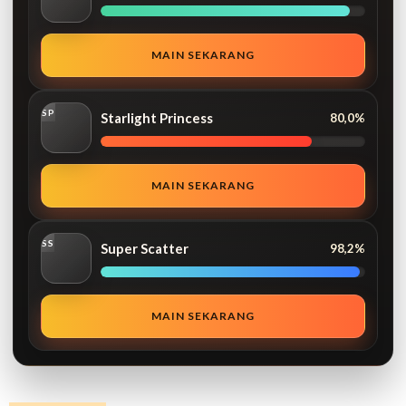
MAIN SEKARANG
SP
Starlight Princess
80,0%
MAIN SEKARANG
SS
Super Scatter
98,2%
MAIN SEKARANG