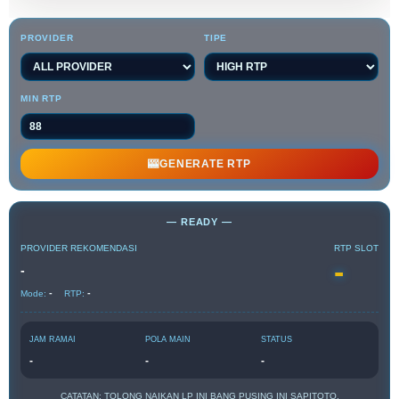
Udah keliling nyoba berbagai situs bandar online,
akhirnya kenyamanan paling dapet cuma di
PROVIDER
TIPE
SAPITOTO. Sistemnya fairplay, pilihan
permainannya lengkap, dan link login situsnya
selalu update jadi gak takut kena blokir.
MIN RTP
⭐ 5.0
🎰
GENERATE RTP
Raditya
Situsnya ringan banget diakses pakai HP, gak
perlu ribet pakai VPN tambahan yang bikin koneksi
— READY —
lemot. Fitur-fiturnya gampang dipahami bahkan
buat pemain baru kayak saya. Puas banget main
PROVIDER REKOMENDASI
RTP SLOT
-
di sini."
-
-
-
Mode:
RTP:
⭐ 4.9
Alethea
JAM RAMAI
POLA MAIN
STATUS
Gak cuma aplikasinya yang oke, tapi bonus-bonus
-
-
-
buat member barunya juga riil gak pelit. Pelayanan
CATATAN: TOLONG NAIKAN LP INI BANG PUSING INI SAPITOTO.