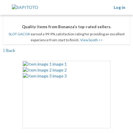
Log in
Quality items from Bonanza’s top-rated sellers.
SLOT GACOR
earned a 99.9% satisfaction rating for providing an excellent
experience from start to finish.
View booth >>
Back