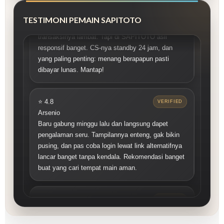
⭐ 4.9
TESTIMONI PEMAIN SAPITOTO
Keanu
Paling males kalau main di situs yang proses
transaksinya lambat. Tapi di SAPITOTO asli
responsif banget. CS-nya standby 24 jam, dan
yang paling penting: menang berapapun pasti
dibayar lunas. Mantap!
⭐ 4.8
Arsenio
Baru gabung minggu lalu dan langsung dapet
pengalaman seru. Tampilannya enteng, gak bikin
pusing, dan pas coba login lewat link alternatifnya
lancar banget tanpa kendala. Rekomendasi banget
buat yang cari tempat main aman.
⭐ 5.0
Julian