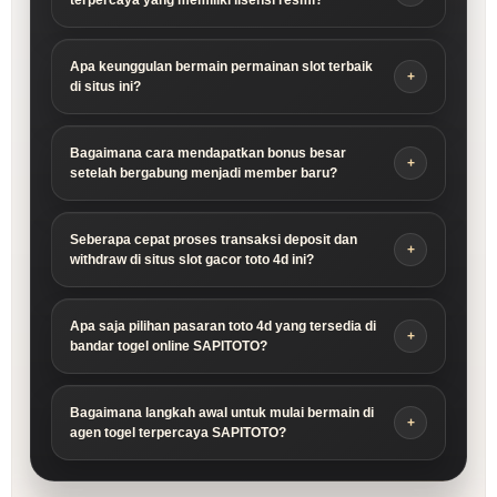
terpercaya yang memiliki lisensi resmi?
Apa keunggulan bermain permainan slot terbaik
di situs ini?
Bagaimana cara mendapatkan bonus besar
setelah bergabung menjadi member baru?
Seberapa cepat proses transaksi deposit dan
withdraw di situs slot gacor toto 4d ini?
⭐ 5.0
Apa saja pilihan pasaran toto 4d yang tersedia di
Oliver
bandar togel online SAPITOTO?
Awalnya nyoba main di SAPITOTO karena
rekomendasi grup. Ternyata pas dapet hoki gede,
proses penarikan dana (WD) gak pakai ribet,
Bagaimana langkah awal untuk mulai bermain di
hitungan menit langsung masuk rekening. Bener-
agen togel terpercaya SAPITOTO?
bener bandar online terpercaya!