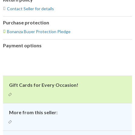
Contact Seller for details
Purchase protection
Bonanza Buyer Protection Pledge
Payment options
PayPal
accepted
Gift Cards for Every Occasion!
More from this seller: