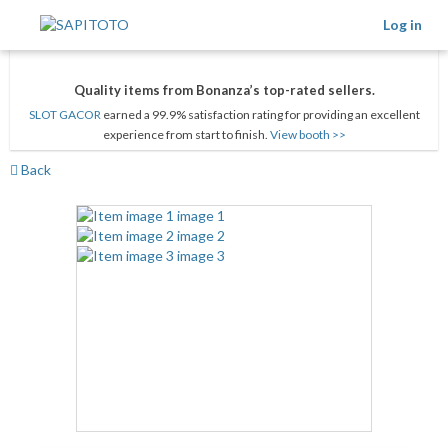
Log in
Quality items from Bonanza’s top-rated sellers.
SLOT GACOR
earned a 99.9% satisfaction rating for providing an excellent
experience from start to finish.
View booth >>
Back