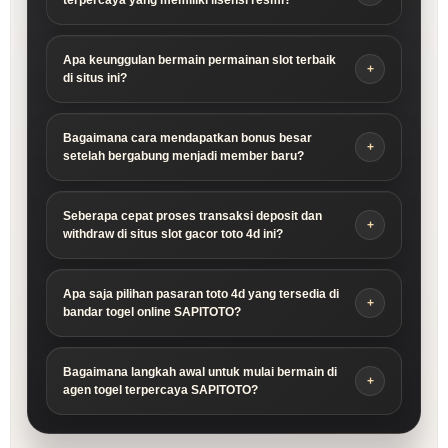
terpercaya yang memiliki lisensi resmi?
Apa keunggulan bermain permainan slot terbaik
di situs ini?
Bagaimana cara mendapatkan bonus besar
setelah bergabung menjadi member baru?
Seberapa cepat proses transaksi deposit dan
withdraw di situs slot gacor toto 4d ini?
⭐ 5.0
Apa saja pilihan pasaran toto 4d yang tersedia di
Oliver
bandar togel online SAPITOTO?
Awalnya nyoba main di SAPITOTO karena
rekomendasi grup. Ternyata pas dapet hoki gede,
proses penarikan dana (WD) gak pakai ribet,
Bagaimana langkah awal untuk mulai bermain di
hitungan menit langsung masuk rekening. Bener-
agen togel terpercaya SAPITOTO?
bener bandar online terpercaya!