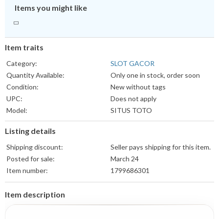
Items you might like
Item traits
Category:
SLOT GACOR
Quantity Available:
Only one in stock, order soon
Condition:
New without tags
UPC:
Does not apply
Model:
SITUS TOTO
Gender:
Unisex
Listing details
Material:
Cotton Blend
Color:
Blue
Shipping discount:
Seller pays shipping for this item.
Theme:
PRAGMATIC PLAY
Posted for sale:
March 24
Brand:
SITUS TOTO
Item number:
1799686301
Item description