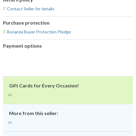
Contact Seller for details
Purchase protection
Bonanza Buyer Protection Pledge
Payment options
PayPal
accepted
Gift Cards for Every Occasion!
More from this seller: