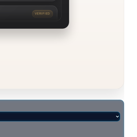
an.
i situs bandar online,
ng dapet cuma di
lay, pilihan permainannya
usnya selalu update jadi gak
kses pakai HP, gak perlu
yang bikin koneksi lemot.
pahami bahkan buat pemain
et main di sini."