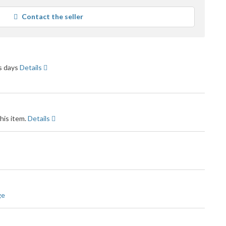
Contact the seller
ss days
Details
his item.
Details
ge