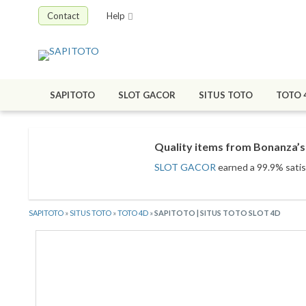
Contact
Help
SAPITOTO
SLOT GACOR
SITUS TOTO
TOTO 
Quality items from Bonanza’s 
SLOT GACOR
earned a 99.9% satisf
SAPITOTO
»
SITUS TOTO
»
TOTO 4D
»
SAPITOTO | SITUS TOTO SLOT 4D