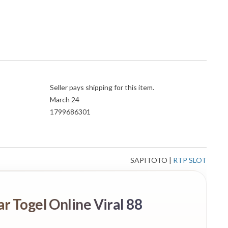
Seller pays shipping for this item.
March 24
1799686301
SAPITOTO
|
RTP SLOT
r Togel Online Viral 88
APITOTO karena
a pas dapet hoki gede,