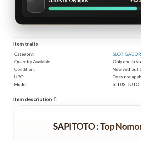
Gates of Olympus
94,2
Item traits
Category:
SLOT GACOR
Quantity Available:
Only one in st
Condition:
New without 
UPC:
Does not appl
Model:
SITUS TOTO
Gender:
Unisex
Item description
Material:
Cotton Blend
Color:
Blue
Theme:
PRAGMATIC 
Brand:
SITUS TOTO
SAPITOTO : Top Nomor 1