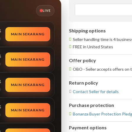
stars
average
user
LIVE
feedback
Shipping options
%
MAIN SEKARANG
Seller handling time is 4 busine
FREE in United States
%
MAIN SEKARANG
Offer policy
OBO - Seller accepts offers on t
%
Return policy
MAIN SEKARANG
Contact Seller for details
Purchase protection
%
MAIN SEKARANG
Bonanza Buyer Protection Pled
Payment options