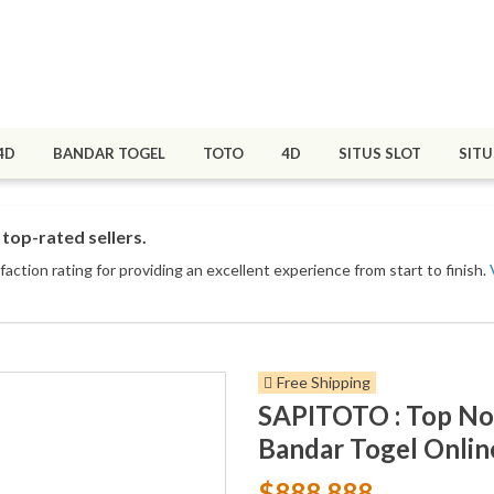
4D
BANDAR TOGEL
TOTO
4D
SITUS SLOT
SITU
top-rated sellers.
action rating for providing an excellent experience from start to finish.
Free Shipping
SAPITOTO : Top Nom
Bandar Togel Online
$888.888