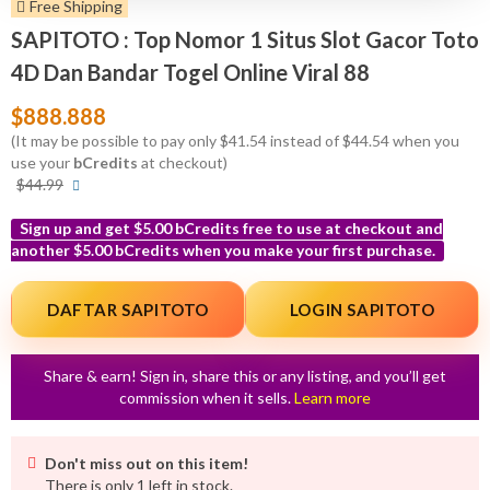
Free Shipping
SAPITOTO : Top Nomor 1 Situs Slot Gacor Toto
4D Dan Bandar Togel Online Viral 88
$888.888
(It may be possible to pay only $41.54 instead of $44.54 when you
use your
bCredits
at checkout)
More
$44.99
info
Sign up and get $5.00 bCredits free to use at checkout and
another $5.00 bCredits when you make your first purchase.
More
info
DAFTAR SAPITOTO
LOGIN SAPITOTO
Share & earn! Sign in, share this or any listing, and you’ll get
commission when it sells.
Learn more
Don't miss out on this item!
There is only 1 left in stock.