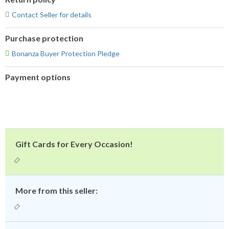
Contact Seller for details
Purchase protection
Bonanza Buyer Protection Pledge
Payment options
PayPal
accepted
Gift Cards for Every Occasion!
More from this seller: