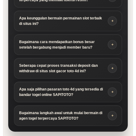
terpercaya yang memiliki lisensi resmi?
Apa keunggulan bermain permainan slot terbaik
di situs ini?
Bagaimana cara mendapatkan bonus besar
setelah bergabung menjadi member baru?
Seberapa cepat proses transaksi deposit dan
withdraw di situs slot gacor toto 4d ini?
⭐ 5.0
Apa saja pilihan pasaran toto 4d yang tersedia di
Oliver
bandar togel online SAPITOTO?
Awalnya nyoba main di SAPITOTO karena
rekomendasi grup. Ternyata pas dapet hoki gede,
proses penarikan dana (WD) gak pakai ribet,
Bagaimana langkah awal untuk mulai bermain di
hitungan menit langsung masuk rekening. Bener-
agen togel terpercaya SAPITOTO?
bener bandar online terpercaya!