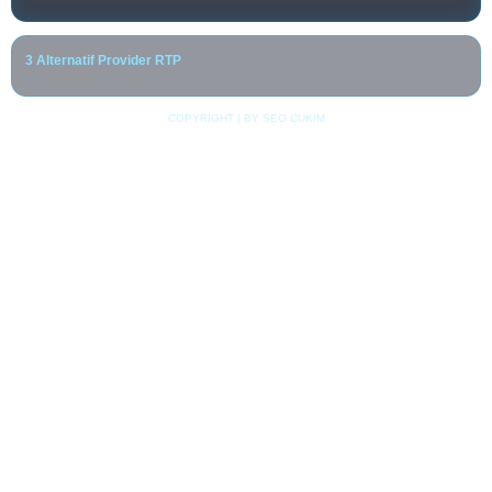
pas awal-awal saya mau daftar.
3 Alternatif Provider RTP
⭐ 4.8
Tisha
COPYRIGHT | BY SEO CUKIM
Udah hampir setengah tahun langganan di
SAPITOTO. Gak pernah ada drama saldo ilang
atau akun ke-suspend tanpa alasan. Keamanan
datanya bener-bener terjamin, bikin main jadi
tenang.
⭐ 5.0
Nadine
Buat yang cari bandar online yang gak banyak
aturan ribet saat WD, SAPITOTO ini jawabannya.
Proses depositnya juga banyak pilihan, bisa pakai
e-wallet jadi makin praktis.