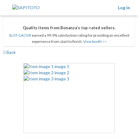
Log in
Quality items from Bonanza’s top-rated sellers.
SLOT GACOR
earned a 99.9% satisfaction rating for providing an excellent
experience from start to finish.
View booth >>
Back