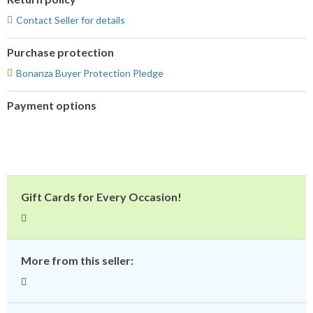
Contact Seller for details
Purchase protection
Bonanza Buyer Protection Pledge
Payment options
PayPal
accepted
Gift Cards for Every Occasion!
More from this seller: