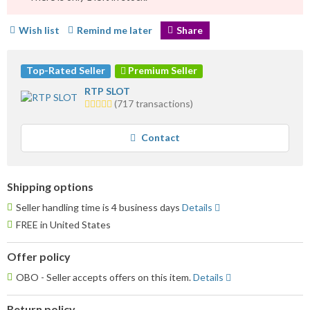
Wish list
Remind me later
Share
Top-Rated Seller
Premium Seller
RTP SLOT
5.0
(717 transactions)
stars
average
Contact
user
feedback
Shipping options
Seller handling time is 4 business days
Details
FREE in United States
Offer policy
OBO - Seller accepts offers on this item.
Details
Return policy