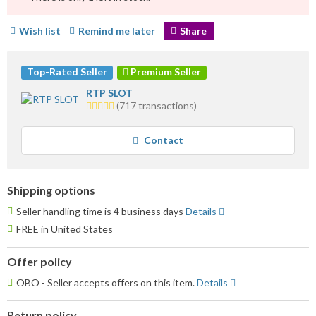
Wish list
Remind me later
Share
Top-Rated Seller
Premium Seller
RTP SLOT
5.0
(717 transactions)
stars
average
Contact
user
feedback
Shipping options
Seller handling time is 4 business days
Details
FREE in United States
Offer policy
OBO - Seller accepts offers on this item.
Details
Return policy