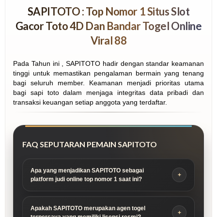
SAPITOTO : Top Nomor 1 Situs Slot
Gacor Toto 4D Dan Bandar Togel Online
Viral 88
Pada Tahun ini ,
SAPITOTO
hadir dengan standar keamanan
tinggi untuk memastikan pengalaman bermain yang tenang
bagi seluruh member. Keamanan menjadi prioritas utama
bagi sapi toto dalam menjaga integritas data pribadi dan
transaksi keuangan setiap anggota yang terdaftar.
FAQ SEPUTARAN PEMAIN SAPITOTO
Apa yang menjadikan SAPITOTO sebagai
platform judi online top nomor 1 saat ini?
Apakah SAPITOTO merupakan agen togel