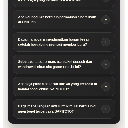
terpercaya yang memiliki lisensi resmi?
Apa keunggulan bermain permainan slot terbaik
di situs ini?
Bagaimana cara mendapatkan bonus besar
setelah bergabung menjadi member baru?
Seberapa cepat proses transaksi deposit dan
withdraw di situs slot gacor toto 4d ini?
⭐ 5.0
Apa saja pilihan pasaran toto 4d yang tersedia di
Oliver
bandar togel online SAPITOTO?
Awalnya nyoba main di SAPITOTO karena
rekomendasi grup. Ternyata pas dapet hoki gede,
proses penarikan dana (WD) gak pakai ribet,
Bagaimana langkah awal untuk mulai bermain di
hitungan menit langsung masuk rekening. Bener-
agen togel terpercaya SAPITOTO?
bener bandar online terpercaya!