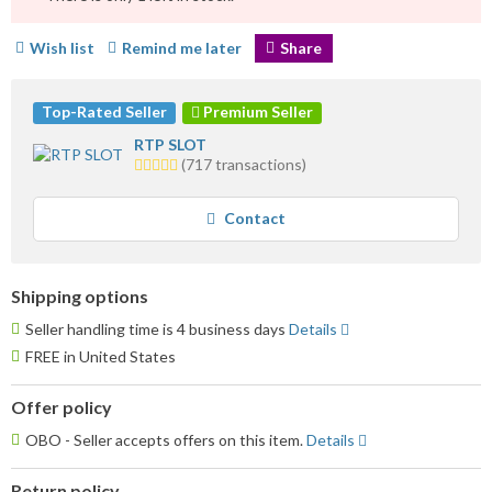
Wish list
Remind me later
Share
Top-Rated Seller
Premium Seller
RTP SLOT
5.0
(717 transactions)
stars
average
Contact
user
feedback
Shipping options
Seller handling time is 4 business days
Details
FREE in United States
Offer policy
OBO - Seller accepts offers on this item.
Details
Return policy