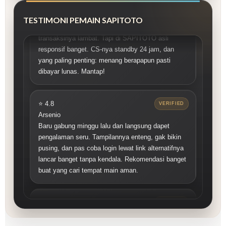
⭐ 4.9
TESTIMONI PEMAIN SAPITOTO
Keanu
Paling males kalau main di situs yang proses
transaksinya lambat. Tapi di SAPITOTO asli
responsif banget. CS-nya standby 24 jam, dan
yang paling penting: menang berapapun pasti
dibayar lunas. Mantap!
⭐ 4.8
Arsenio
Baru gabung minggu lalu dan langsung dapet
pengalaman seru. Tampilannya enteng, gak bikin
pusing, dan pas coba login lewat link alternatifnya
lancar banget tanpa kendala. Rekomendasi banget
buat yang cari tempat main aman.
⭐ 5.0
Julian