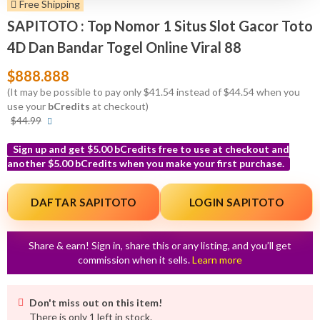
Free Shipping
SAPITOTO : Top Nomor 1 Situs Slot Gacor Toto
4D Dan Bandar Togel Online Viral 88
$888.888
(It may be possible to pay only $41.54 instead of $44.54 when you
use your
bCredits
at checkout)
More
$44.99
info
Sign up and get $5.00 bCredits free to use at checkout and
another $5.00 bCredits when you make your first purchase.
More
info
DAFTAR SAPITOTO
LOGIN SAPITOTO
Share & earn! Sign in, share this or any listing, and you’ll get
commission when it sells.
Learn more
Don't miss out on this item!
There is only 1 left in stock.