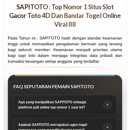
SAPITOTO : Top Nomor 1 Situs Slot
Gacor Toto 4D Dan Bandar Togel Online
Viral 88
Pada Tahun ini ,
SAPITOTO
hadir dengan standar keamanan
tinggi untuk memastikan pengalaman bermain yang tenang
bagi seluruh member. Keamanan menjadi prioritas utama
bagi sapi toto dalam menjaga integritas data pribadi dan
transaksi keuangan setiap anggota yang terdaftar.
FAQ SEPUTARAN PEMAIN SAPITOTO
Apa yang menjadikan SAPITOTO sebagai
platform judi online top nomor 1 saat ini?
Apakah SAPITOTO merupakan agen togel