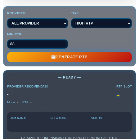
Udah keliling nyoba berbagai situs bandar online,
akhirnya kenyamanan paling dapet cuma di
PROVIDER
TIPE
SAPITOTO. Sistemnya fairplay, pilihan
permainannya lengkap, dan link login situsnya
selalu update jadi gak takut kena blokir.
MIN RTP
⭐ 5.0
🎰
GENERATE RTP
Raditya
Situsnya ringan banget diakses pakai HP, gak
perlu ribet pakai VPN tambahan yang bikin koneksi
— READY —
lemot. Fitur-fiturnya gampang dipahami bahkan
buat pemain baru kayak saya. Puas banget main
PROVIDER REKOMENDASI
RTP SLOT
-
di sini."
-
-
-
Mode:
RTP:
⭐ 4.9
Alethea
JAM RAMAI
POLA MAIN
STATUS
Gak cuma aplikasinya yang oke, tapi bonus-bonus
-
-
-
buat member barunya juga riil gak pelit. Pelayanan
CATATAN: TOLONG NAIKAN LP INI BANG PUSING INI SAPITOTO.