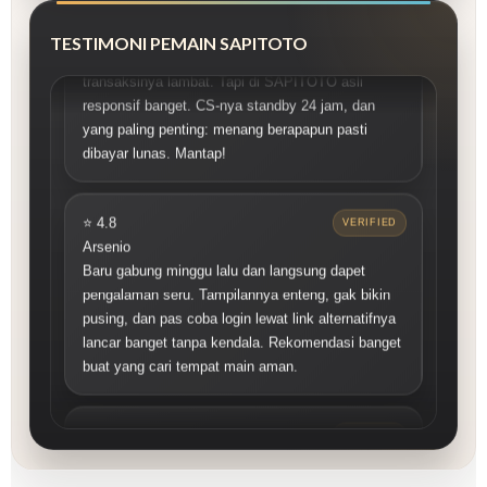
⭐ 4.9
TESTIMONI PEMAIN SAPITOTO
Keanu
Paling males kalau main di situs yang proses
transaksinya lambat. Tapi di SAPITOTO asli
responsif banget. CS-nya standby 24 jam, dan
yang paling penting: menang berapapun pasti
dibayar lunas. Mantap!
⭐ 4.8
Arsenio
Baru gabung minggu lalu dan langsung dapet
pengalaman seru. Tampilannya enteng, gak bikin
pusing, dan pas coba login lewat link alternatifnya
lancar banget tanpa kendala. Rekomendasi banget
buat yang cari tempat main aman.
⭐ 5.0
Julian