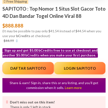
Free Shipping
SAPITOTO : Top Nomor 1 Situs Slot Gacor Toto
4D Dan Bandar Togel Online Viral 88
$888.888
(It may be possible to pay only $41.54 instead of $44.54 when you
use your
bCredits
at checkout)
More
$44.99
info
Sign up and get $5.00 bCredits free to use at checkout and
another $5.00 bCredits when you make your first purchase.
More
info
DAFTAR SAPITOTO
LOGIN SAPITOTO
Share & earn! Sign in, share this or any listing, and you’ll get
commission when it sells.
Learn more
Don't miss out on this item!
There is only 1 left in stock.