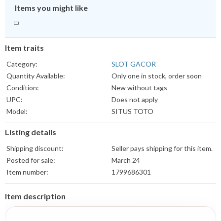
Items you might like
Item traits
Category:
SLOT GACOR
Quantity Available:
Only one in stock, order soon
Condition:
New without tags
UPC:
Does not apply
Model:
SITUS TOTO
Gender:
Unisex
Listing details
Material:
Cotton Blend
Color:
Blue
Shipping discount:
Seller pays shipping for this item.
Theme:
PRAGMATIC PLAY
Posted for sale:
March 24
Brand:
SITUS TOTO
Item number:
1799686301
Item description