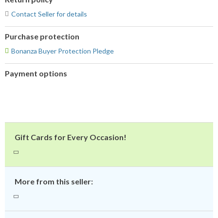
Contact Seller for details
Purchase protection
Bonanza Buyer Protection Pledge
Payment options
PayPal
accepted
Gift Cards for Every Occasion!
More from this seller: