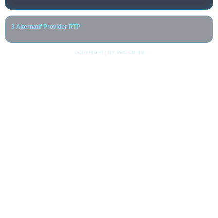
live chat-nya juara, adminnya sangat membantu
pas awal-awal saya mau daftar.
3 Alternatif Provider RTP
⭐ 4.8
COPYRIGHT | BY SEO CUKIM
Tisha
Udah hampir setengah tahun langganan di
SAPITOTO. Gak pernah ada drama saldo ilang
atau akun ke-suspend tanpa alasan. Keamanan
datanya bener-bener terjamin, bikin main jadi
tenang.
⭐ 5.0
Nadine
Buat yang cari bandar online yang gak banyak
aturan ribet saat WD, SAPITOTO ini jawabannya.
Proses depositnya juga banyak pilihan, bisa pakai
e-wallet jadi makin praktis.